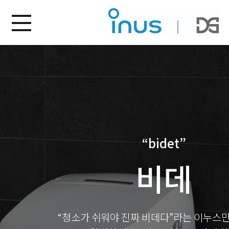
“bidet”
비데
“청소가 쉬워야 진짜 비데다”라는 이누스