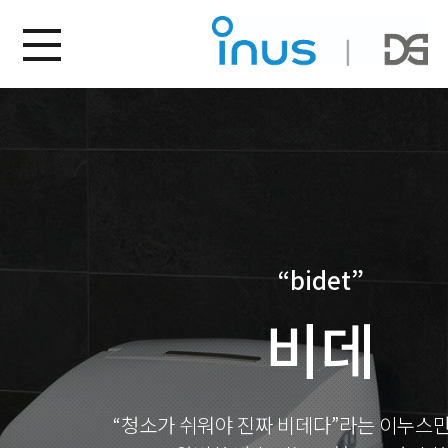
“bidet”
비데
“청소가 쉬워야 진짜 비데다”라는 이누스