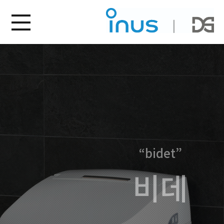
“bidet”
비데
“청소가 쉬워야 진짜 비데다”라는 이누스